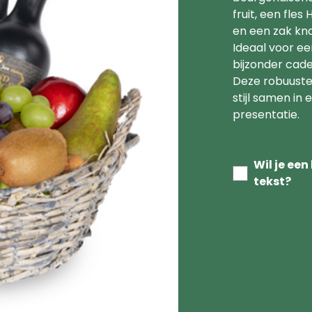
fruit, een fle
en een zak kn
Ideaal voor ee
bijzonder cade
Deze robuust
stijl samen in 
presentatie.
Wil je ee
tekst?