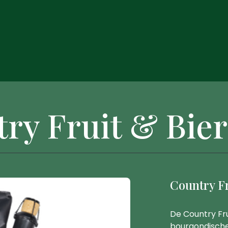
ry Fruit & Bie
Country F
De Country Fru
bourgondische