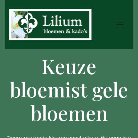
Keuze
bloemist gele
bloemen
Twee sprekende kleuren naast elkaar. Wij gaan hier