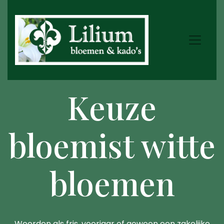
Keuze
bloemist witte
bloemen
Woorden als fris, voorjaar of gewoon een zakelijke