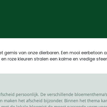
t gemis van onze dierbaren. Een mooi eerbetoon a
e en roze kleuren stralen een kalme en vredige sfeer
scheid persoonlijk. De verschillende bloementhema’s 
r en maken het afscheid bijzonder. Binnen het thema 
 met de lokale bloemist de meest passende vorm voor