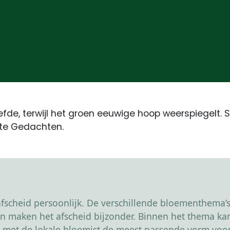
iefde, terwijl het groen eeuwige hoop weerspiegelt.
hte Gedachten.
scheid persoonlijk. De verschillende bloementhema’s 
r en maken het afscheid bijzonder. Binnen het thema 
 met de lokale bloemist de meest passende vorm voor